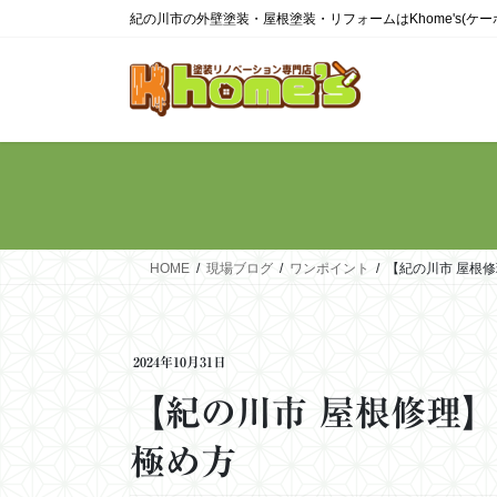
コ
ナ
紀の川市の外壁塗装・屋根塗装・リフォームはKhome's(ケ
ン
ビ
テ
ゲ
ン
ー
ツ
シ
に
ョ
移
ン
動
に
移
動
HOME
現場ブログ
ワンポイント
【紀の川市 屋根
2024年10月31日
【紀の川市 屋根修理
極め方