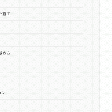
た施工
極め方
ョン