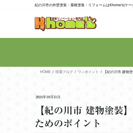
コ
ナ
紀の川市の外壁塗装・屋根塗装・リフォームはKhome's(ケ
ン
ビ
テ
ゲ
ン
ー
ツ
シ
に
ョ
移
ン
動
に
移
動
HOME
現場ブログ
ワンポイント
【紀の川市 建物
2024年10月31日
【紀の川市 建物塗装
ためのポイント