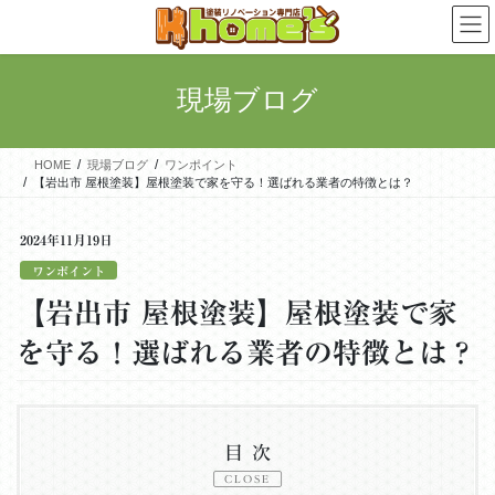
コ
ナ
ン
ビ
テ
ゲ
ン
ー
現場ブログ
ツ
シ
に
ョ
移
ン
HOME
現場ブログ
ワンポイント
動
に
【岩出市 屋根塗装】屋根塗装で家を守る！選ばれる業者の特徴とは？
移
動
2024年11月19日
ワンポイント
【岩出市 屋根塗装】屋根塗装で家
を守る！選ばれる業者の特徴とは？
目次
CLOSE