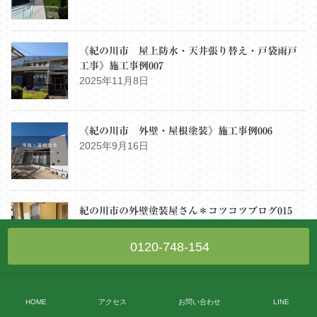
《紀の川市 屋上防水・天井張り替え・戸袋雨戸
工事》施工事例007
2025年11月8日
《紀の川市 外壁・屋根塗装》施工事例006
2025年9月16日
紀の川市の外壁塗装屋さん＊コツコツブログ015
2025年9月8日
0120-748-154
《和歌山市 外壁・屋根塗装》施工事例005
HOME
アクセス
お問い合わせ
LINE
2025年8月16日