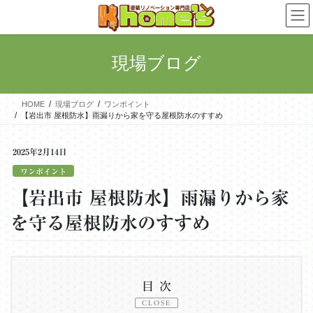
コ
ナ
ン
ビ
テ
ゲ
ン
ー
現場ブログ
ツ
シ
に
ョ
移
ン
HOME
現場ブログ
ワンポイント
動
に
【岩出市 屋根防水】雨漏りから家を守る屋根防水のすすめ
移
動
2025年2月14日
ワンポイント
【岩出市 屋根防水】雨漏りから家
を守る屋根防水のすすめ
目次
CLOSE