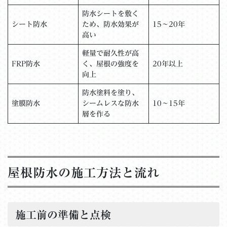
防水シートを敷く
シート防水
ため、防水効果が
15～20年
高い
軽量で耐久性が高
FRP防水
く、屋根の強度を
20年以上
向上
防水塗料を塗り、
塗膜防水
シームレスな防水
10～15年
層を作る
屋根防水の施工方法と流れ
施工前の準備と点検