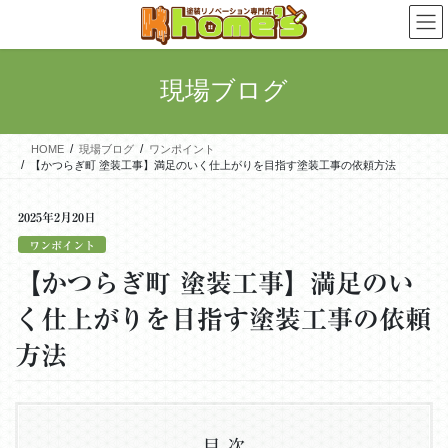
コ
ナ
ン
ビ
テ
ゲ
ン
ー
現場ブログ
ツ
シ
に
ョ
移
ン
HOME
現場ブログ
ワンポイント
動
に
【かつらぎ町 塗装工事】満足のいく仕上がりを目指す塗装工事の依頼方法
移
動
2025年2月20日
ワンポイント
【かつらぎ町 塗装工事】満足のい
く仕上がりを目指す塗装工事の依頼
方法
目次