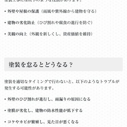
塗装工事には以下のような役割があります。
•
外壁や屋根の保護
（雨風や紫外線から建物を守る）
•
建物の劣化防止
（ひび割れや腐食の進行を防ぐ）
•
美観の向上
（外観を新しくし、資産価値を維持）
塗装を怠るとどうなる？
塗装を適切なタイミングで行わないと、以下のようなトラブルが
発生する可能性があります。
•
外壁のひび割れが進行し、雨漏りの原因になる
•
塗膜が劣化し、建物の防水性能が低下する
•
コケやカビが繁殖し、見た目が悪くなる