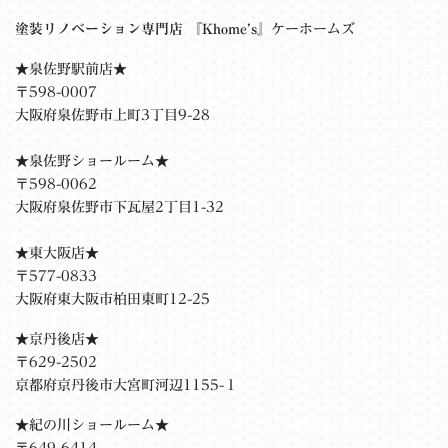
塗装リノベーション専門店 『Khome’s』
ケーホームズ
★泉佐野駅前店★
〒598-0007
大阪府泉佐野市上町3丁目9-28
★泉佐野ショールーム★
〒598-0062
大阪府泉佐野市下瓦屋2丁目1-32
★東大阪店★
〒577-0833
大阪府東大阪市柏田東町12-25
★京丹後店★
〒629-2502
京都府京丹後市大宮町河辺1155-１
★紀の川ショールーム★
〒649-6414