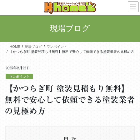
コ
ナ
ン
ビ
テ
ゲ
ン
ー
現場ブログ
ツ
シ
に
ョ
移
ン
HOME
現場ブログ
ワンポイント
動
に
【かつらぎ町 塗装見積もり無料】無料で安心して依頼できる塗装業者の見極め方
移
動
2025年2月22日
ワンポイント
【かつらぎ町 塗装見積もり無料】
無料で安心して依頼できる塗装業者
の見極め方
目次