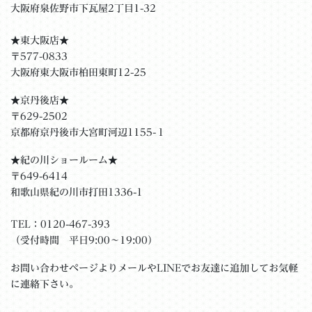
大阪府泉佐野市下瓦屋2丁目1-32
★東大阪店★
〒577-0833
大阪府東大阪市柏田東町12-25
★京丹後店★
〒629-2502
京都府京丹後市大宮町河辺1155-１
★紀の川ショールーム★
〒649-6414
和歌山県紀の川市打田1336-1
TEL：0120-467-393
（受付時間 平日9:00〜19:00）
お問い合わせページよりメールやLINEでお友達に追加してお気軽
に連絡下さい。
＿＿＿＿＿＿＿＿＿＿＿＿＿＿＿＿＿＿＿＿＿＿＿__