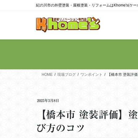
コ
ナ
紀の川市の外壁塗装・屋根塗装・リフォームはKhome's(ケ
ン
ビ
テ
ゲ
ン
ー
ツ
シ
に
ョ
移
ン
動
に
移
動
HOME
現場ブログ
ワンポイント
【橋本市 塗装評
2025年3月8日
【橋本市 塗装評価】
び方のコツ