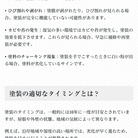
•
ひび割れや剥がれ
：塗膜が剥がれたり、ひび割れが見られる場
合、塗装が完全に機能していない可能性があります。
•
カビや苔の発生
：湿気の多い環境ではカビや苔が発生し、塗装の
効果を低下させます。これらが見られる場合、早急に補修や再塗
装が必要です。
•
塗料のチョーキング現象
：塗装を手でこすったときに白い粉が出
る場合、塗料が劣化しているサインです。
塗装の適切なタイミングとは？
塗装のタイミングは、一般的には
10年
に一度が目安とされていま
すが、屋根や外壁の状態、地域の気候によって異なります。
例えば、沿岸地域や湿度の高い場所では、劣化が早く進むため、