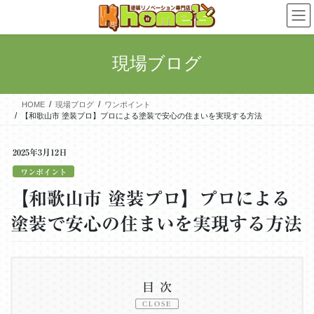
コ
ナ
ン
ビ
テ
ゲ
ン
ー
現場ブログ
ツ
シ
に
ョ
移
ン
HOME
現場ブログ
ワンポイント
動
に
【和歌山市 塗装プロ】プロによる塗装で安心の住まいを実現する方法
移
動
2025年3月12日
ワンポイント
【和歌山市 塗装プロ】プロによる
塗装で安心の住まいを実現する方法
目次
CLOSE