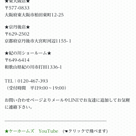
★東大阪店★
〒577-0833
大阪府東大阪市柏田東町12-25
★京丹後店★
〒629-2502
京都府京丹後市大宮町河辺1155-１
★紀の川ショールーム★
〒649-6414
和歌山県紀の川市打田1336-1
TEL：0120-467-393
（受付時間 平日9:00〜19:00）
お問い合わせページよりメールやLINEでお友達に追加してお気軽
に連絡下さい。
＿＿＿＿＿＿＿＿＿＿＿＿＿＿＿＿＿＿＿＿＿＿＿__
★ケーホームズ YouTube
(☚クリックで飛べます)