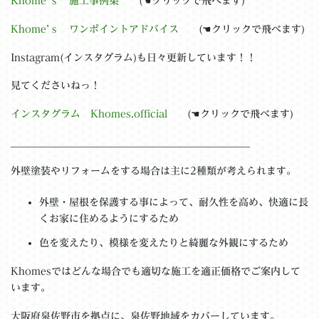
Khome’ｓ 施工事例集
(☚クリックで飛べます)
Khome’ｓ ワンポイントアドバイス
(☚クリックで飛べます)
Instagram(インスタグラム)も日々更新しています！！
見てくださいねっ！
インスタグラム Khomes.official
(☚クリックで飛べます)
＿＿＿＿＿＿＿＿＿＿＿＿＿＿＿＿＿＿＿＿＿＿＿＿
外壁塗装やリフォームをする場合は主に2種類が考えられます。
外壁・屋根を保護する事によって、耐久性を高め、快適に長
くお家に住めるようにするため
色を変えたり、模様を変えたりと綺麗な外観にするため
Khomesではどんな場合でも適切な施工を適正価格でご案内して
います。
大阪府泉佐野市を拠点に、泉佐野地域をカバーしています。