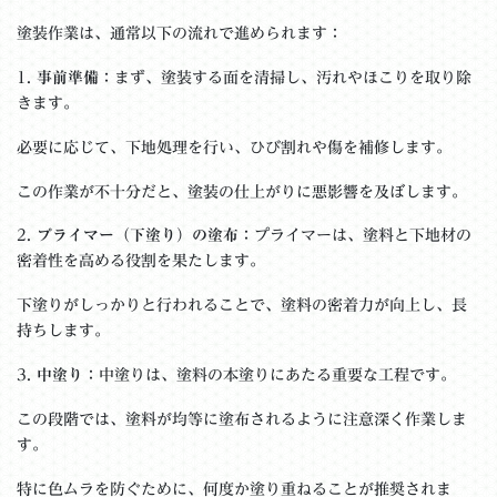
塗装作業は、通常以下の流れで進められます：
1.
事前準備
：まず、塗装する面を清掃し、汚れやほこりを取り除
きます。
必要に応じて、下地処理を行い、ひび割れや傷を補修します。
この作業が不十分だと、塗装の仕上がりに悪影響を及ぼします。
2.
プライマー（下塗り）の塗布
：プライマーは、塗料と下地材の
密着性を高める役割を果たします。
下塗りがしっかりと行われることで、塗料の密着力が向上し、長
持ちします。
3.
中塗り
：中塗りは、塗料の本塗りにあたる重要な工程です。
この段階では、塗料が均等に塗布されるように注意深く作業しま
す。
特に色ムラを防ぐために、何度か塗り重ねることが推奨されま